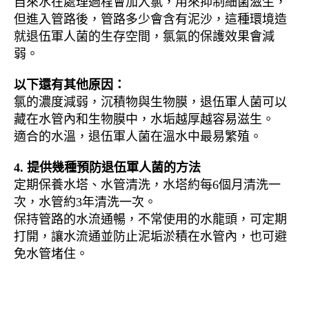
自來水在處理過程會加入氯，用來抑制細菌滋生，
但進入管路後，管路多少會含有泥沙，這種環境造
就退伍軍人菌的生存空間，氯氣的保護效果會減
弱。
以下還有其他原因：
氯的濃度減弱，沉積物與生物膜，退伍軍人菌可以
藏在水管內和生物膜中，水垢越厚越容易滋生。
適合的水溫，退伍軍人菌在溫水中最易繁殖。
4. 提供幾種預防退伍軍人菌的方法
定期保養水塔、水管清洗，水塔約每6個月清洗一
次，水管約3年清洗一次。
保持管路的水流通暢，不常使用的水龍頭，可定期
打開，讓水流通並防止泥垢淤積在水管內，也可避
免水管堵住。
退伍軍人菌, 人體健康, 預防退伍軍
人菌的方法, 清洗管路, 水管汙垢, 細