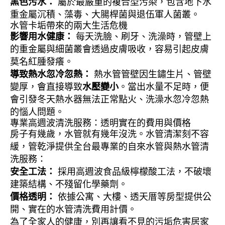
黑色污水：
屬於最嚴重的複合型污染，包含地下水
重金屬沉積、藻毒、大腸桿菌與退伍軍人菌叢。
水管卡垢帶來的兩大生活危機
影響用水健康：
每天洗臉、刷牙、洗澡時，管壁上
的重金屬與細菌叢會透過皮膚吸收，容易引起皮膚
莫名紅腫發癢。
導致熱水忽冷忽熱：
熱水管管壁因生鏽生片、管壁
變厚，會直接導致
水壓變小
。當出水量不足時，便
會引發冬天熱水器無法正常點火、洗澡水忽冷忽熱
的惱人問題。
專業高週波清洗服務：透明實在的費用與價格
房子有幾歲，水管就有幾年沒洗。水管清潔刻不容
緩，管乾淨提供全台最專業的自來水管與熱水管清
洗服務：
安全工法：
採用高週波食品級檸檬酸工法，不破壞
建築結構、不殘留化學藥劑。
價格透明：
依據公寓、大樓、透天厝等房型提供公
開、實在的水管清洗費用計價。
為了全家人的健康，別再讓看不見的污垢危害居家