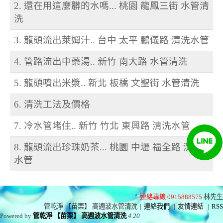
2. 還在用這麼髒的水嗎... 桃園 龍鳳三街 水管清
洗
3. 龍頭流出萊姆汁.. 台中 太平 鵬儀路 清洗水管
4. 管路流出中藥湯.. 新竹 南大路 水管清洗
5. 龍頭噴出米漿.. 新北 板橋 文聖街 水管清洗
6. 清洗工法及價格
7. 冷水管堵住.. 新竹 竹北 東興路 清洗水管
8. 龍頭流出珍珠奶茶... 桃園 中壢 福全路 清洗
水管
連絡專線 0915888575
林先生
管乾淨 【苗栗】 高週波水管清洗
|
連絡我們
|
友情連結
|
RSS
Powered by
管乾淨 【苗栗】 高週波水管清洗
4.20