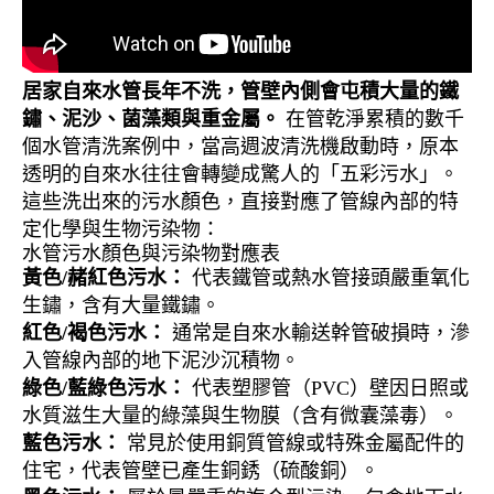
居家自來水管長年不洗，管壁內側會屯積大量的鐵
鏽、泥沙、菌藻類與重金屬。
在管乾淨累積的數千
個水管清洗案例中，當高週波清洗機啟動時，原本
透明的自來水往往會轉變成驚人的「五彩污水」。
這些洗出來的污水顏色，直接對應了管線內部的特
定化學與生物污染物：
水管污水顏色與污染物對應表
黃色/赭紅色污水：
代表鐵管或熱水管接頭嚴重氧化
生鏽，含有大量鐵鏽。
紅色/褐色污水：
通常是自來水輸送幹管破損時，滲
入管線內部的地下泥沙沉積物。
綠色/藍綠色污水：
代表塑膠管（PVC）壁因日照或
水質滋生大量的綠藻與生物膜（含有微囊藻毒）。
藍色污水：
常見於使用銅質管線或特殊金屬配件的
住宅，代表管壁已產生銅銹（硫酸銅）。