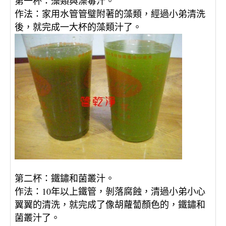
：
藻類與澡毒汁。
第一杯
：
家用水管管璧附著的藻類，經過小弟清洗
作法
後，就完成一大杯的藻類汁了。
：
鐵鏽和菌叢汁。
第二杯
：10
年以上鐵管，剝落腐蝕，清過小弟小心
作法
翼翼的清洗，就完成了像胡蘿蔔顏色的，鐵鏽和
菌叢汁了。