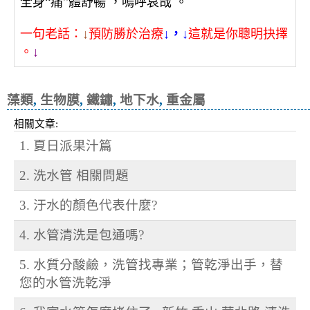
全身“痛”體舒暢 ，嗚呼哀哉 。
一句老話：
↓
預防勝於治療
↓，↓
這就是你聰明抉擇
。
↓
藻類
,
生物膜
,
鐵鏽
,
地下水
,
重金屬
相關文章:
1. 夏日派果汁篇
2. 洗水管 相關問題
3. 汙水的顏色代表什麼?
4. 水管清洗是包通嗎?
5. 水質分酸鹼，洗管找專業；管乾淨出手，替
您的水管洗乾淨