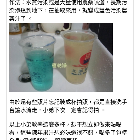
作法：水質污染或是大量使用農藥噴灑，長期污
染滲透到地下，在抽取來用，就變成藍色污染農
藥汁了 。
由於還有些照片忘記裝成杯拍照，都是直接洗手
台讓水流走，小弟下次一定會記得拍 。
以上小弟教學這麼多杯，想不想立即做來喝喝
看，這些陳年果汁想必味道很不錯，喝多了包準