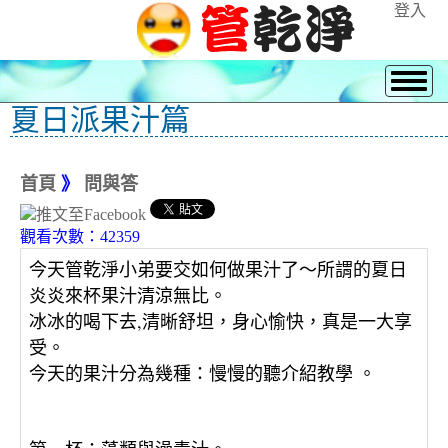
登入
夏日派果汁篇
首頁
》
問與答
觀看次數：42359
〜
所謂的夏日
今天管乾淨小弟要交如何做果汁了
炎炎來杯果汁清涼無比。
冰冰的喝下去,清晰舒坦，身心愉快，真是一大享
受。
：
慢慢的聽介紹教學 。
今天的果汁分為幾種