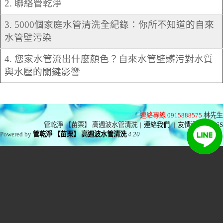
2. 聯絡管乾淨
3. 5000個家庭水管清洗全紀錄：你所不知道的自來
水管壁污染
4. 您家水管流出什麼顏色？自來水管壁髒污對水質
與水壓的關鍵影響
連絡專線 0915888575
林先生
管乾淨 【苗栗】 高週波水管清洗
|
連絡我們
|
友情連結
|
RSS
Powered by
管乾淨 【苗栗】 高週波水管清洗
4.20