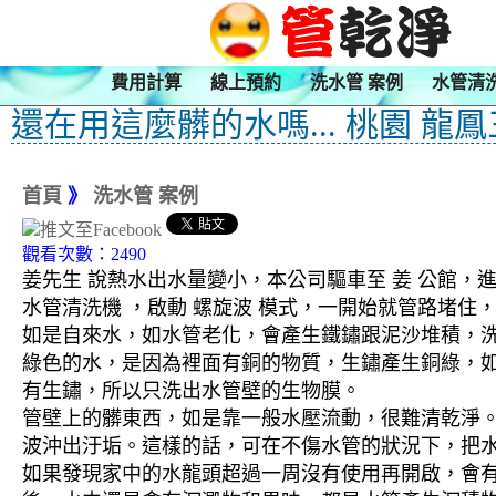
費用計算
線上預約
洗水管 案例
水管清
還在用這麼髒的水嗎... 桃園 龍
首頁
》
洗水管 案例
觀看次數：2490
姜先生 說熱水出水量變小，本公司驅車至 姜 公館，進
水管清洗機 ，啟動 螺旋波 模式，一開始就管路堵
如是自來水，如水管老化，會產生鐵鏽跟泥沙堆積，
綠色的水，是因為裡面有銅的物質，生鏽產生銅綠，
有生鏽，所以只洗出水管壁的生物膜。
管壁上的髒東西，如是靠一般水壓流動，很難清乾淨。 
波沖出汙垢。這樣的話，可在不傷水管的狀況下，把
如果發現家中的水龍頭超過一周沒有使用再開啟，會