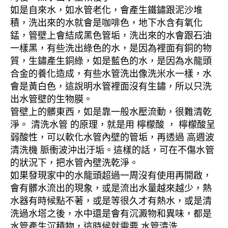
如是自來水，如水管老化，會產生鐵鏽跟泥沙堆
積，洗出來的水就會是咖啡色，地下水含有氧化
錳，管壁上會結成黑色管垢，洗出來的水會跟石油
一樣黑，有些洗出綠色的水，是因為裡面有銅的物
質，生鏽產生銅綠，如是藍色的水，是因為水龍頭
合金的養化造成，有些水管洗出像洗米水一樣，水
會是黃白色，這說明水管裡面沒有生鏽，所以只洗
出水管壁的生物膜。
管壁上的髒東西，如是靠一般水壓流動，很難清乾
淨。 清洗水管 的原理，就是用 檸檬酸 ， 檸檬酸呈
弱酸性，可以軟化水管內壁的管垢，再透過 高週波
清洗機 脈衝波沖出汙垢。這樣的話，可在不傷水管
的狀況下，把水管內壁洗乾淨。
如果發現家中的水龍頭超過一周沒有使用再開啟，
會有髒水流出的現象，或是流出水量越來越少，熱
水器有時候點不著，或是等很久才有熱水，或是清
洗過水塔之後，水中還是會有沉澱物和異味，都是
水管產生沉積物，這時候就需要 水管清洗