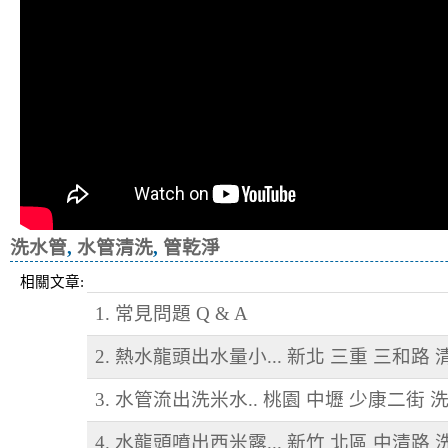
洗水管
,
水管清洗
,
管乾淨
相關文章:
1. 常見問題 Q & A
2. 熱水龍頭出水量小... 新北 三重 三和路
3. 水管流出洗米水.. 桃園 中壢 少康二街 
4. 水龍頭噴出西米露... 新竹 北區 中清路