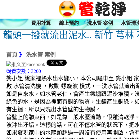
費用計算
線上預約
洗水管 案例
水管清
龍頭一撥就流出泥水.. 新竹 芎林
首頁
》
洗水管 案例
觀看次數：3200
龔小姐 說家裡熱水出水變小，本公司驅車至 龔小姐 家
啟 水管清洗機 ，啟動 螺旋波 模式，一洗水管就流
如是自來水，如水管老化，會產生鐵鏽跟泥沙堆積，
綠色的水，是因為裡面有銅的物質，生鏽產生銅綠，
有生鏽，所以只洗出水管壁的生物膜。
管壁上的髒東西，如是靠一般水壓流動，很難清乾淨。 
波沖出汙垢。這樣的話，可在不傷水管的狀況下，把
如果發現家中的水龍頭超過一周沒有使用再開啟，會