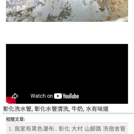
清洗水管, 水管清洗, 洗水管, 熱水忽
冷忽熱
彰化洗水管
,
彰化水管清洗
,
牛奶
,
水有味道
相關文章:
1. 我家有黑色瀑布.. 彰化 大村 山腳路 洗宿舍管