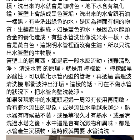
積，洗出來的水就會是咖啡色，地下水含有氧化
錳，管壁上會結成黑色管垢，洗出來的水會跟石油
一樣黑，有些洗出綠色的水，是因為裡面有銅的物
質，生鏽產生銅綠，如是藍色的水，是因為水龍頭
合金的養化造成，有些水管洗出像洗米水一樣，水
會是黃白色，這說明水管裡面沒有生鏽，所以只洗
出水管壁的生物膜。
管壁上的髒東西，如是靠一般水壓流動，很難清乾
淨。 清洗水管 的原理，就是用 檸檬酸 ， 檸檬酸呈
弱酸性，可以軟化水管內壁的管垢，再透過 高週波
清洗機 脈衝波沖出汙垢。這樣的話，可在不傷水管
的狀況下，把水管內壁洗乾淨。
如果發現家中的水龍頭超過一周沒有使用再開啟，
會有髒水流出的現象，或是流出水量越來越少，熱
水器有時候點不著，或是等很久才有熱水，或是清
洗過水塔之後，水中還是會有沉澱物和異味，都是
水管產生沉積物，這時候就需要 水管清洗 。