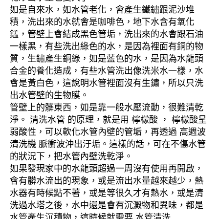
如是自來水，如水管老化，會產生鐵鏽跟泥沙堆
積，洗出來的水就會是咖啡色，地下水含有氧化
錳，管壁上會結成黑色管垢，洗出來的水會跟石油
一樣黑，有些洗出綠色的水，是因為裡面有銅的物
質，生鏽產生銅綠，如是藍色的水，是因為水龍頭
合金的養化造成，有些水管洗出像洗米水一樣，水
會是黃白色，這說明水管裡面沒有生鏽，所以只洗
出水管壁的生物膜。
管壁上的髒東西，如是靠一般水壓流動，很難清乾
淨。 清洗水管 的原理，就是用 檸檬酸 ， 檸檬酸呈
弱酸性，可以軟化水管內壁的管垢，再透過 高週波
清洗機 脈衝波沖出汙垢。這樣的話，可在不傷水管
的狀況下，把水管內壁洗乾淨。
如果發現家中的水龍頭超過一周沒有使用再開啟，
會有髒水流出的現象，或是流出水量越來越少，熱
水器有時候點不著，或是等很久才有熱水，或是清
洗過水塔之後，水中還是會有沉澱物和異味，都是
水管產生沉積物，這時候就需要 水管清洗