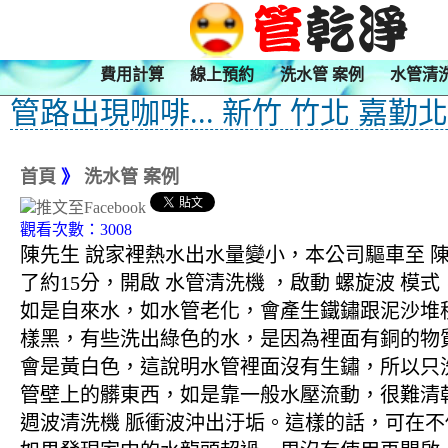
費用計算
線上預約
洗水管 案例
水管清
管路出現咖啡... 新竹 竹北 嘉勤
首頁
》
洗水管 案例
觀看次數：3008
陳先生 說家裡熱水出水量變小，本公司驅車至 陳
了約15分，開啟 水管清洗機 ，啟動 螺旋波
如是自來水，如水管老化，會產生鐵鏽跟泥沙堆
樣黑，有些洗出綠色的水，是因為裡面有銅的物
會是黃白色，這說明水管裡面沒有生鏽，所以只
管壁上的髒東西，如是靠一般水壓流動，很難清乾
週波清洗機 脈衝波沖出汙垢。這樣的話，可在