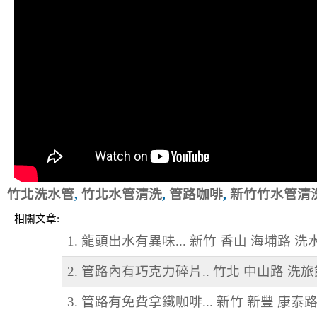
竹北洗水管
,
竹北水管清洗
,
管路咖啡
,
新竹竹水管清
相關文章:
1. 龍頭出水有異味... 新竹 香山 海埔路 洗
2. 管路內有巧克力碎片.. 竹北 中山路 洗
3. 管路有免費拿鐵咖啡... 新竹 新豐 康泰